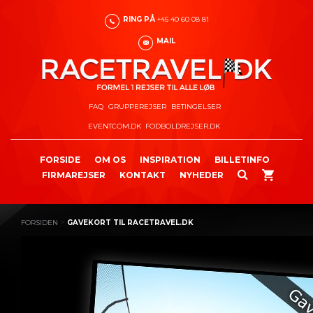
RING PÅ
+45 40 60 08 81
MAIL
FAQ
GRUPPEREJSER
BETINGELSER
EVENTCOM.DK
FODBOLDREJSER.DK
FORSIDE
OM OS
INSPIRATION
BILLETINFO
FIRMAREJSER
KONTAKT
NYHEDER
>
FORSIDEN
GAVEKORT TIL RACETRAVEL.DK