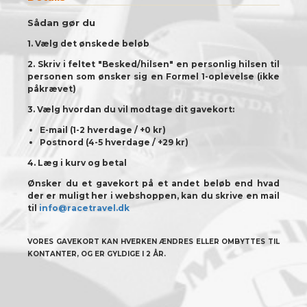
Sådan gør du
1. Vælg det ønskede beløb
2. Skriv i feltet "Besked/hilsen" en personlig hilsen til
personen som ønsker sig en Formel 1-oplevelse (ikke
påkrævet)
3. Vælg hvordan du vil modtage dit gavekort:
E-mail (1-2 hverdage / +0 kr)
Postnord (4-5 hverdage / +29 kr)
4. Læg i kurv og betal
Ønsker du et gavekort på et andet beløb end hvad
der er muligt her i webshoppen, kan du skrive en mail
til
info@racetravel.dk
VORES GAVEKORT KAN HVERKEN ÆNDRES ELLER OMBYTTES TIL
KONTANTER, OG ER GYLDIGE I 2 ÅR.