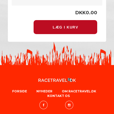
DKK0.00
LÆG I KURV
FORSIDE
NYHEDER
OM RACETRAVEL.DK
KONTAKT OS