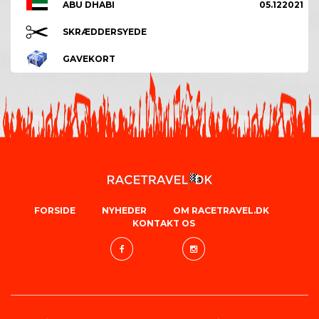
ABU DHABI
05.122021
SKRÆDDERSYEDE
GAVEKORT
FORSIDE
NYHEDER
OM RACETRAVEL.DK
KONTAKT OS