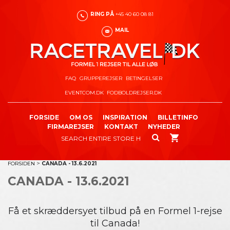
RING PÅ
+45 40 60 08 81
MAIL
FAQ
GRUPPEREJSER
BETINGELSER
EVENTCOM.DK
FODBOLDREJSER.DK
FORSIDE
OM OS
INSPIRATION
BILLETINFO
FIRMAREJSER
KONTAKT
NYHEDER
>
FORSIDEN
CANADA - 13.6.2021
CANADA - 13.6.2021
Få et skræddersyet tilbud på en Formel 1-rejse
til Canada!