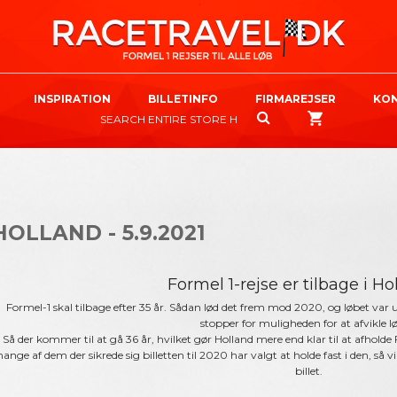
INSPIRATION
BILLETINFO
FIRMAREJSER
KO
HOLLAND - 5.9.2021
Formel 1-rejse er tilbage i Hol
Formel-1 skal tilbage efter 35 år. Sådan lød det frem mod 2020, og løbet va
stopper for muligheden for at afvikle l
Så der kommer til at gå 36 år, hvilket gør Holland mere end klar til at afhol
ange af dem der sikrede sig billetten til 2020 har valgt at holde fast i den, så v
billet.