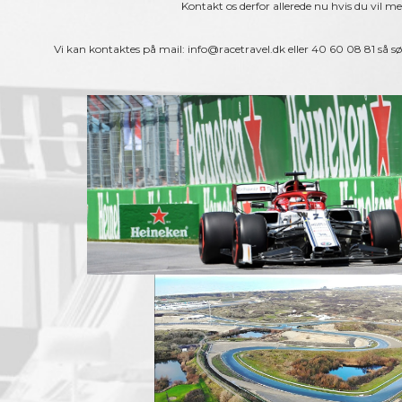
Kontakt os derfor allerede nu hvis du vil me
Vi kan kontaktes på mail:
info@racetravel.dk
eller 40 60 08 81 så sør