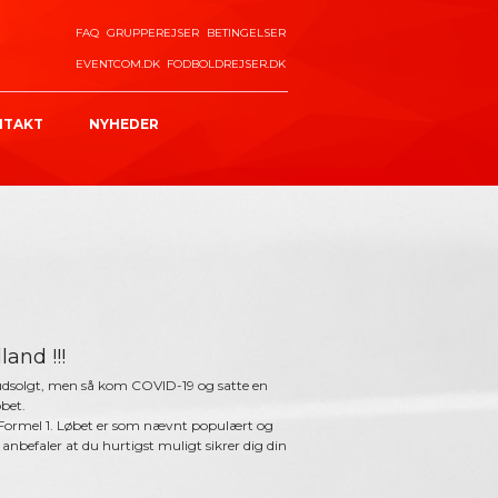
FAQ
GRUPPEREJSER
BETINGELSER
EVENTCOM.DK
FODBOLDREJSER.DK
NTAKT
NYHEDER
land !!!
r udsolgt, men så kom COVID-19 og satte en
øbet.
de Formel 1. Løbet er som nævnt populært og
i anbefaler at du hurtigst muligt sikrer dig din