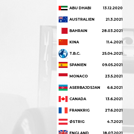
ABU DHABI
13.12.2020
AUSTRALIEN
21.3.2021
BAHRAIN
28.03.2021
KINA
11.4.2021
T.B.C.
25.04.2021
SPANIEN
09.05.2021
MONACO
23.5.2021
ASERBAJDSJAN
6.6.2021
CANADA
13.6.2021
FRANKRIG
27.6.2021
ØSTRIG
4.7.2021
ENGLAND
18.07.2021