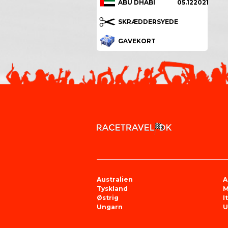
ABU DHABI
05.122021
SKRÆDDERSYEDE
GAVEKORT
Australien
A
Tyskland
M
Østrig
I
Ungarn
U