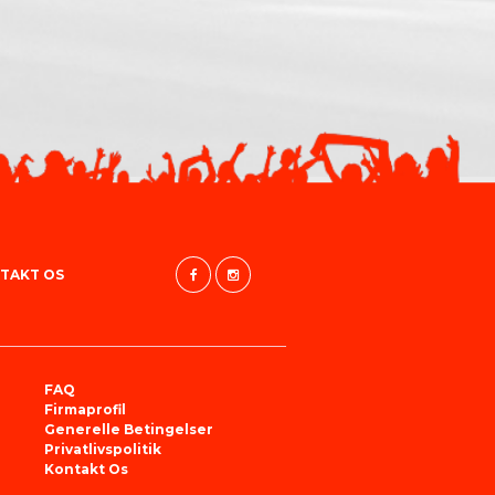
TAKT OS
FAQ
Firmaprofil
Generelle Betingelser
Privatlivspolitik
Kontakt Os