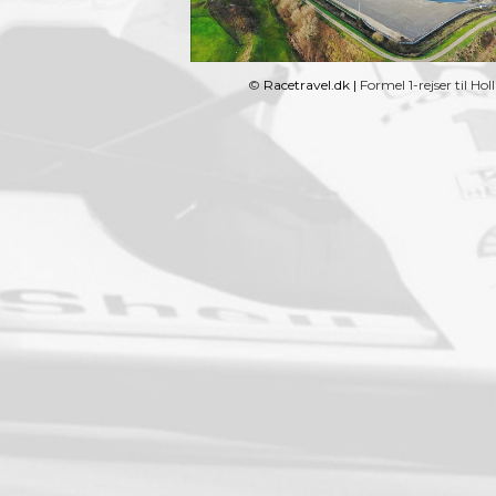
©
Racetravel.dk
|
Formel 1-rejser til Ho