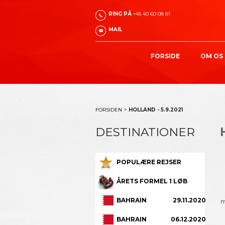
RING PÅ
+45 40 60 08 81
MAIL
FORSIDE
OM OS
>
FORSIDEN
HOLLAND - 5.9.2021
DESTINATIONER
POPULÆRE REJSER
ÅRETS FORMEL 1 LØB
BAHRAIN
29.11.2020
m
BAHRAIN
06.12.2020