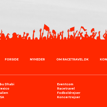
FORSIDE
NYHEDER
OM RACETRAVEL.DK
KON
bu Dhabi
Eventcom
exico
Racetravel
talien
Fodboldrejser
SA
Koncertrejser